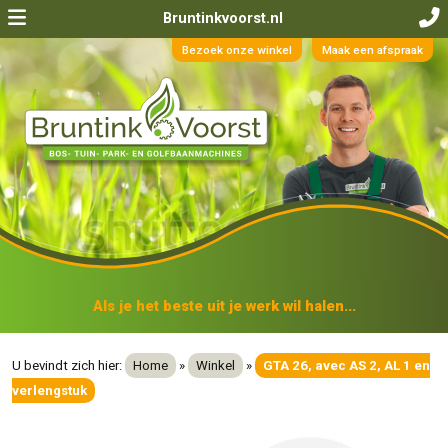
Bruntinkvoorst.nl
Bezoek onze winkel
Maak een afspraak
Als je het beste uit je werk wil halen...
U bevindt zich hier:
Home
»
Winkel
»
GTA 26, avec AS 2, AL 1 en
verlengstuk