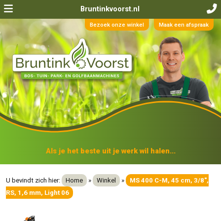
Bruntinkvoorst.nl
Bezoek onze winkel
Maak een afspraak
Als je het beste uit je werk wil halen...
U bevindt zich hier:
Home
»
Winkel
»
MS 400 C-M, 45 cm, 3/8",
RS, 1,6 mm, Light 06