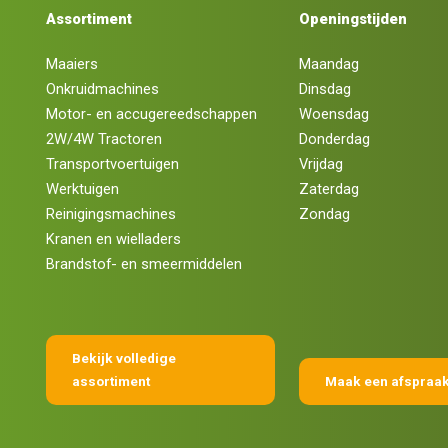
Assortiment
Openingstijden
Maaiers
Maandag
Onkruidmachines
Dinsdag
Motor- en accugereedschappen
Woensdag
2W/4W Tractoren
Donderdag
Transportvoertuigen
Vrijdag
Werktuigen
Zaterdag
Reinigingsmachines
Zondag
Kranen en wielladers
Brandstof- en smeermiddelen
Bekijk volledige
assortiment
Maak een afspraa