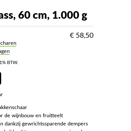
ss, 60 cm, 1.000 g
€
58,50
scharen
agen
f 21% BTW.
ar
takkenschaar
r de wijnbouw en fruitteelt
n dankzij gewrichtssparende dempers