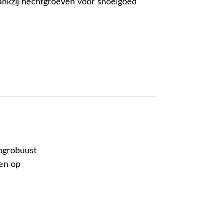
ankzij hechtgroeven voor snoeigoed
oogrobuust
ven op