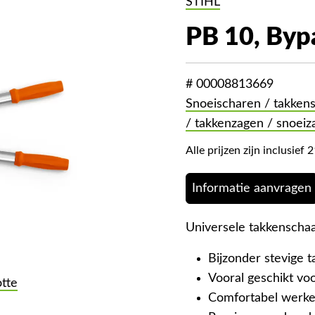
STIHL
PB 10, Bypa
# 00008813669
Snoeischaren / takken
/ takkenzagen / snoeiz
Alle prijzen zijn inclusie
Informatie aanvragen
Universele takkenscha
Bijzonder stevige 
Vooral geschikt voo
otte
Comfortabel werke