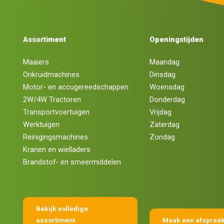
Assortiment
Openingstijden
Maaiers
Maandag
Onkruidmachines
Dinsdag
Motor- en accugereedschappen
Woensdag
2W/4W Tractoren
Donderdag
Transportvoertuigen
Vrijdag
Werktuigen
Zaterdag
Reinigingsmachines
Zondag
Kranen en wielladers
Brandstof- en smeermiddelen
Bekijk volledige
assortiment
Maak een afspraa