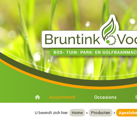
Assortiment
Occasions
U bevindt zich hier:
Home
»
Producten
»
Agealube