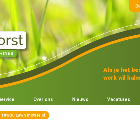
B
Als je het bes
werk wil halen
Service
Over ons
Nieuws
Vacatures
 10W30 Lawn mower oil