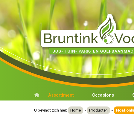
Assortiment
Occasions
U bevindt zich hier:
Home
»
Producten
»
Hoaf onk