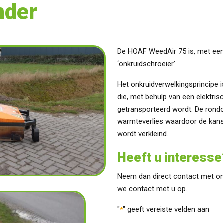
nder
De HOAF WeedAir 75 is, met een
‘onkruidschroeier’.
Het onkruidverwelkingsprincipe
die, met behulp van een elektris
getransporteerd wordt. De rond
warmteverlies waardoor de kans
wordt verkleind.
Heeft u interesse
Neem dan direct contact met on
we contact met u op.
"
" geeft vereiste velden aan
*