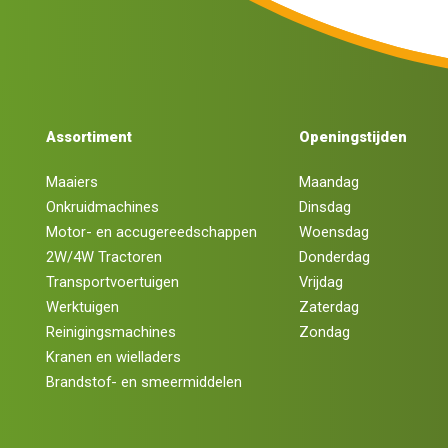
Assortiment
Openingstijden
Maaiers
Maandag
Onkruidmachines
Dinsdag
Motor- en accugereedschappen
Woensdag
2W/4W Tractoren
Donderdag
Transportvoertuigen
Vrijdag
Werktuigen
Zaterdag
Reinigingsmachines
Zondag
Kranen en wielladers
Brandstof- en smeermiddelen