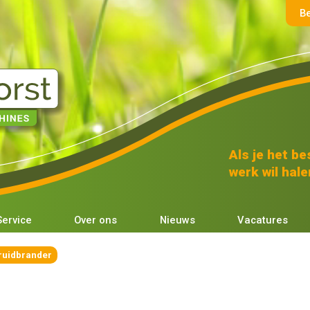
B
Als je het bes
werk wil halen
Service
Over ons
Nieuws
Vacatures
ruidbrander