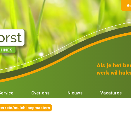
B
Als je het bes
werk wil halen
Service
Over ons
Nieuws
Vacatures
 terrein/mulch loopmaaiers