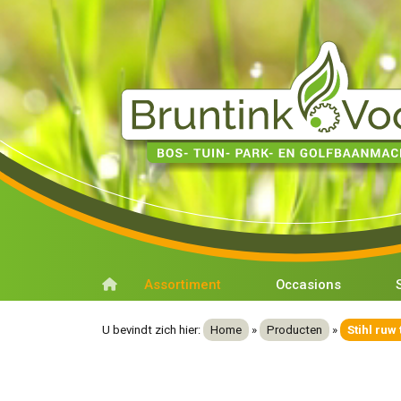
Assortiment
Occasions
U bevindt zich hier:
Home
»
Producten
»
Stihl ruw