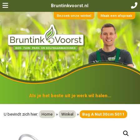
Bruntinkvoorst.nl
Bezoek onze winkel
Maak een afspraak
Als je het beste uit je werk wil halen...
U bevindt zich hier:
Home
»
Winkel
»
Bag A Nut 30cm 5011