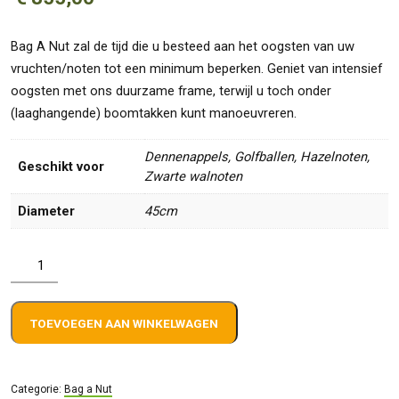
Bag A Nut zal de tijd die u besteed aan het oogsten van uw
vruchten/noten tot een minimum beperken. Geniet van intensief
oogsten met ons duurzame frame, terwijl u toch onder
(laaghangende) boomtakken kunt manoeuvreren.
Dennenappels, Golfballen, Hazelnoten,
Geschikt voor
Zwarte walnoten
Diameter
45cm
Bag
A
Nut
TOEVOEGEN AAN WINKELWAGEN
45cm
5003
aantal
Categorie:
Bag a Nut