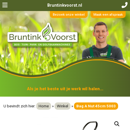
Bruntinkvoorst.nl
Bezoek onze winkel
Maak een afspraak
Als je het beste uit je werk wil halen...
U bevindt zich hier:
Home
»
Winkel
»
Bag A Nut 45cm 5003