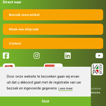
Direct naar
Bezoek onze winkel
Maak een afspraak
Contact
Door onze website te bezoeken gaan wij ervan
uit dat u akkoord gaat met de registratie van uw
bezoek en ingevoerde gegevens.
Lees meer
© 2026 Machinehandel Bruntink BV
|
Algemene voorwaarden
|
Disclaimer
|
Privacy verklaring
|
Grafisch ontwerp
Fokko Ontwerp
|
Technische
realisatie
Sieronline B.V.
Sluit