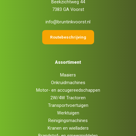
Beekzichtweg 44
7383 GA Voorst
info@bruntinkvoorst.nl
Routebeschrijving
Assortiment
Maaiers
Onkruidmachines
Motor- en accugereedschappen
2W/4W Tractoren
Transportvoertuigen
Werktuigen
Reinigingsmachines
Kranen en wielladers
Brandstof- en smeermiddelen