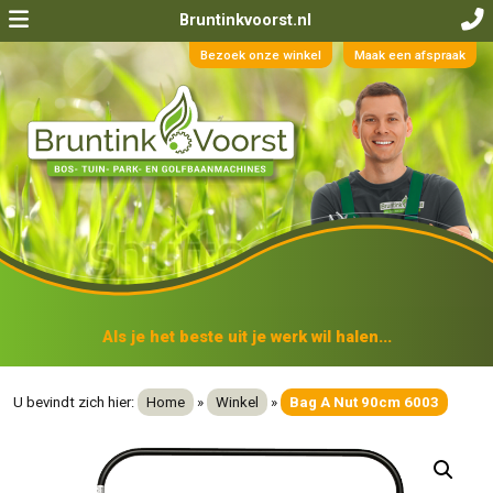
Bruntinkvoorst.nl
Bezoek onze winkel
Maak een afspraak
Als je het beste uit je werk wil halen...
U bevindt zich hier:
Home
»
Winkel
»
Bag A Nut 90cm 6003