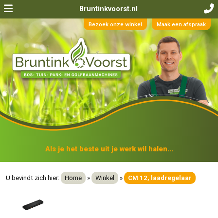
Bruntinkvoorst.nl
Bezoek onze winkel
Maak een afspraak
Als je het beste uit je werk wil halen...
U bevindt zich hier:
Home
»
Winkel
»
CM 12, laadregelaar