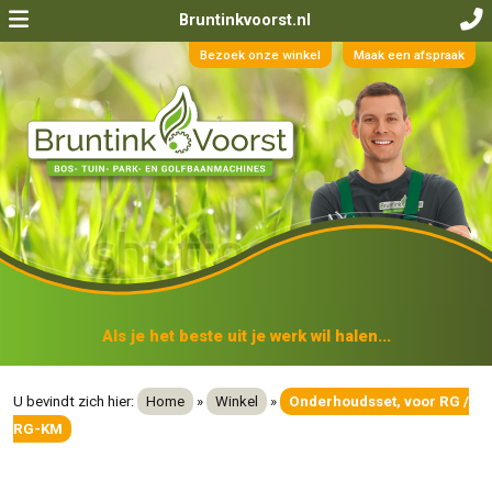
Bruntinkvoorst.nl
Bezoek onze winkel
Maak een afspraak
Als je het beste uit je werk wil halen...
U bevindt zich hier:
Home
»
Winkel
»
Onderhoudsset, voor RG /
RG-KM