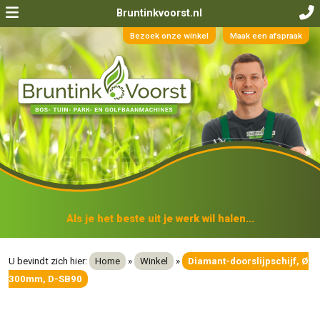
Bruntinkvoorst.nl
Bezoek onze winkel
Maak een afspraak
Als je het beste uit je werk wil halen...
U bevindt zich hier:
Home
»
Winkel
»
Diamant-doorslijpschijf, Ø
300mm, D-SB90