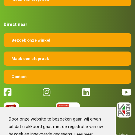
Direct naar
Bezoek onze winkel
Maak een afspraak
Contact
Door onze website te bezoeken gaan wij ervan
uit dat u akkoord gaat met de registratie van uw
bezoek en ingevoerde gegevens.
Lees meer
© 2026 Machinehandel Bruntink BV
|
Algemene voorwaarden
|
Disclaimer