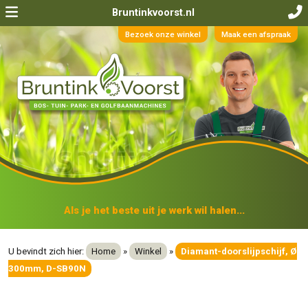
Bruntinkvoorst.nl
Bezoek onze winkel
Maak een afspraak
Als je het beste uit je werk wil halen...
U bevindt zich hier:
Home
»
Winkel
»
Diamant-doorslijpschijf, Ø
300mm, D-SB90N