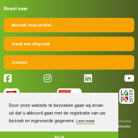
Direct naar
Bezoek onze winkel
Maak een afspraak
Contact
Door onze website te bezoeken gaan wij ervan
uit dat u akkoord gaat met de registratie van uw
bezoek en ingevoerde gegevens.
Lees meer
© 2026 Machinehandel Bruntink BV
|
Algemene voorwaarden
|
Disclaimer
|
Privacy verklaring
|
Grafisch ontwerp
Fokko Ontwerp
|
Technische
realisatie
Sieronline B.V.
Sluit