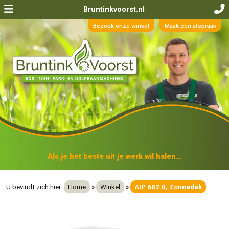
Bruntinkvoorst.nl
Bezoek onze winkel
Maak een afspraak
Als je het beste uit je werk wil halen...
U bevindt zich hier:
Home
»
Winkel
»
AIP 602.0, Zonnedak