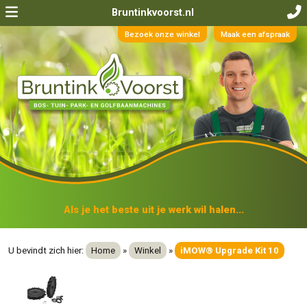
Bruntinkvoorst.nl
Bezoek onze winkel
Maak een afspraak
Als je het beste uit je werk wil halen...
U bevindt zich hier:
Home
»
Winkel
»
iMOW® Upgrade Kit 10