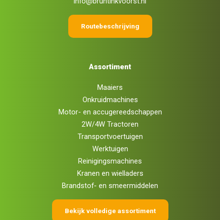
info@bruntinkvoorst.nl
Routebeschrijving
Assortiment
Maaiers
Onkruidmachines
Motor- en accugereedschappen
2W/4W Tractoren
Transportvoertuigen
Werktuigen
Reinigingsmachines
Kranen en wielladers
Brandstof- en smeermiddelen
Bekijk volledige assortiment