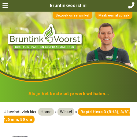
Bruntinkvoorst.nl
Bezoek onze winkel
Maak een afspraak
Als je het beste uit je werk wil halen...
U bevindt zich hier:
Home
»
Winkel
»
Rapid Hexa 3 (RH3), 3/8“,
1,6 mm, 50 cm