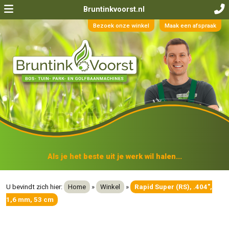
Bruntinkvoorst.nl
Bezoek onze winkel
Maak een afspraak
Als je het beste uit je werk wil halen...
U bevindt zich hier:
Home
»
Winkel
»
Rapid Super (RS), .404",
1,6 mm, 53 cm