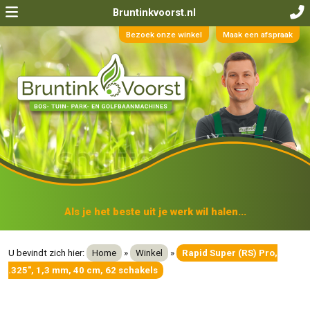
Bruntinkvoorst.nl
Bezoek onze winkel
Maak een afspraak
Als je het beste uit je werk wil halen...
U bevindt zich hier:
Home
»
Winkel
»
Rapid Super (RS) Pro,
.325", 1,3 mm, 40 cm, 62 schakels