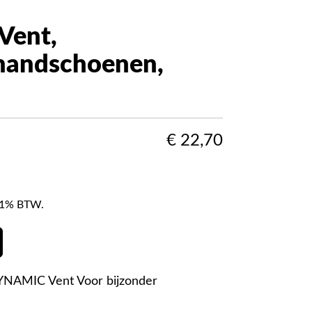
Vent,
shandschoenen,
€
22,70
f 21% BTW.
NAMIC Vent Voor bijzonder