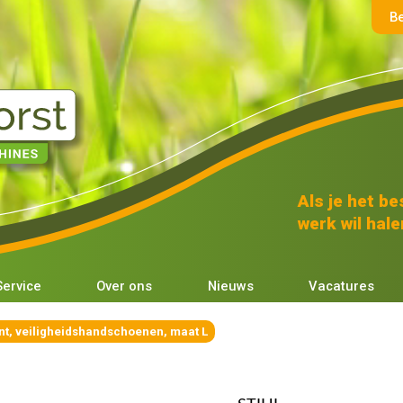
B
Als je het bes
werk wil halen
Service
Over ons
Nieuws
Vacatures
t, veiligheidshandschoenen, maat L