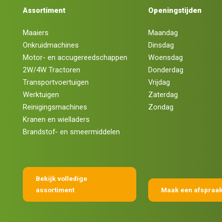
Assortiment
Openingstijden
Maaiers
Maandag
Onkruidmachines
Dinsdag
Motor- en accugereedschappen
Woensdag
2W/4W Tractoren
Donderdag
Transportvoertuigen
Vrijdag
Werktuigen
Zaterdag
Reinigingsmachines
Zondag
Kranen en wielladers
Brandstof- en smeermiddelen
Bekijk volledige
assortiment
Maak een afspraa