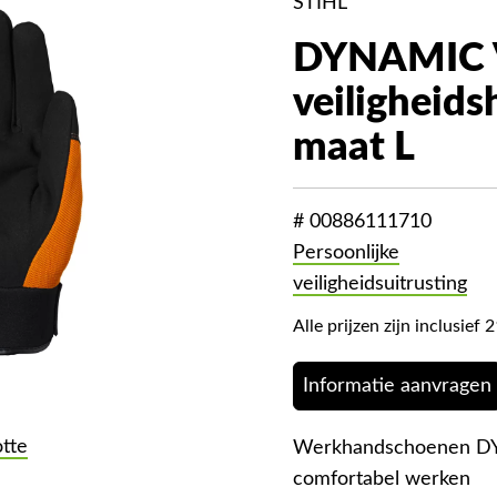
STIHL
DYNAMIC 
veiligheid
maat L
# 00886111710
Persoonlijke
veiligheidsuitrusting
Alle prijzen zijn inclusie
Informatie aanvragen
otte
Werkhandschoenen DY
comfortabel werken