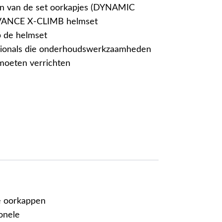
en van de set oorkapjes (DYNAMIC
VANCE X-CLIMB helmset
op de helmset
ssionals die onderhoudswerkzaamheden
moeten verrichten
e oorkappen
onele