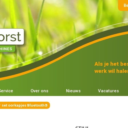
B
Als je het bes
werk wil halen
Service
Over ons
Nieuws
Vacatures
r set oorkapjes Bluetooth®