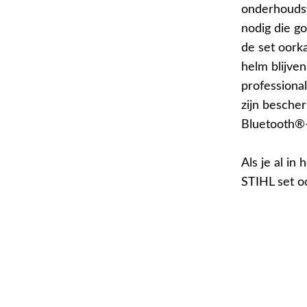
onderhouds
nodig die go
de set oork
helm blijven
professiona
zijn besche
Bluetooth®-
Als je al i
STIHL set o