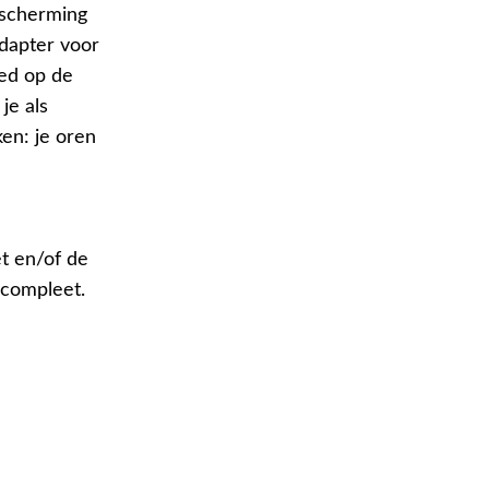
scherming
adapter voor
ed op de
je als
en: je oren
t en/of de
 compleet.