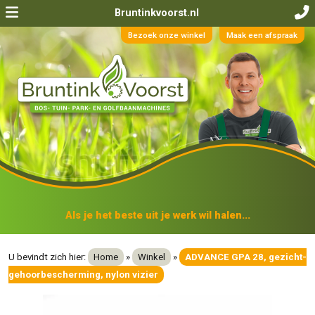
Bruntinkvoorst.nl
Bezoek onze winkel
Maak een afspraak
Als je het beste uit je werk wil halen...
U bevindt zich hier:
Home
»
Winkel
»
ADVANCE GPA 28, gezicht-
gehoorbescherming, nylon vizier