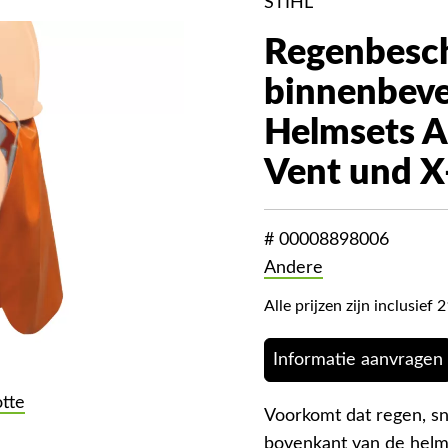
STIHL
Regenbesc
binnenbeve
Helmsets 
Vent und X
# 00008898006
Andere
Alle prijzen zijn inclusie
Informatie aanvragen
otte
Voorkomt dat regen, sn
bovenkant van de helm