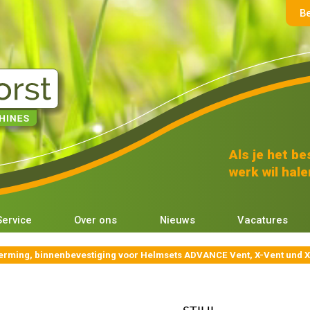
B
Als je het bes
werk wil halen
Service
Over ons
Nieuws
Vacatures
rming, binnenbevestiging voor Helmsets ADVANCE Vent, X-Vent und X