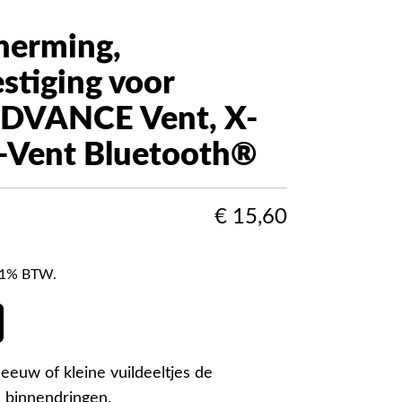
herming,
stiging voor
ADVANCE Vent, X-
-Vent Bluetooth®
€
15,60
f 21% BTW.
eeuw of kleine vuildeeltjes de
 binnendringen.