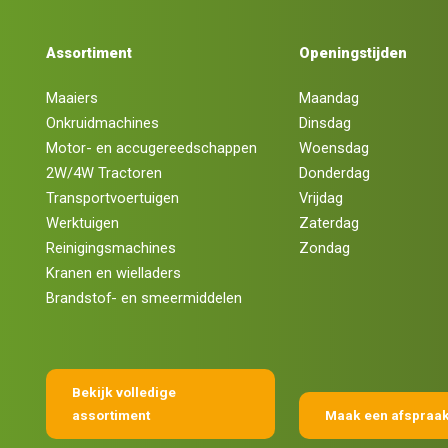
Assortiment
Openingstijden
Maaiers
Maandag
Onkruidmachines
Dinsdag
Motor- en accugereedschappen
Woensdag
2W/4W Tractoren
Donderdag
Transportvoertuigen
Vrijdag
Werktuigen
Zaterdag
Reinigingsmachines
Zondag
Kranen en wielladers
Brandstof- en smeermiddelen
Bekijk volledige
assortiment
Maak een afspraa