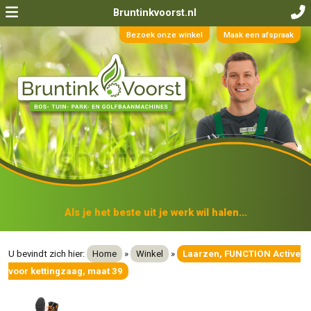
Bruntinkvoorst.nl
Bezoek onze winkel
Maak een afspraak
Als je het beste uit je werk wil halen...
U bevindt zich hier:
Home
»
Winkel
»
Laarzen, FUNCTION Active
voor kettingzaag, maat 39