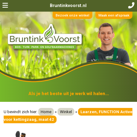
Bruntinkvoorst.nl
Bezoek onze winkel
Maak een afspraak
Als je het beste uit je werk wil halen...
U bevindt zich hier:
Home
»
Winkel
»
Laarzen, FUNCTION Active
voor kettingzaag, maat 42