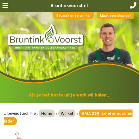
Bruntinkvoorst.nl
Bezoek onze winkel
Maak een afspraak
Als je het beste uit je werk wil halen...
U bevindt zich hier:
Home
»
Winkel
»
RMA 239, zonder accu en
lader