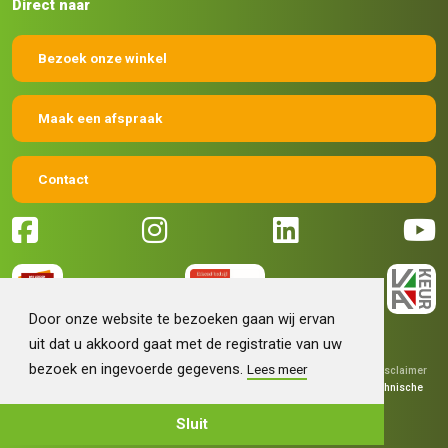
Direct naar
Bezoek onze winkel
Maak een afspraak
Contact
Door onze website te bezoeken gaan wij ervan
uit dat u akkoord gaat met de registratie van uw
bezoek en ingevoerde gegevens.
Lees meer
© 2026 Machinehandel Bruntink BV
|
Algemene voorwaarden
|
Disclaimer
|
Privacy verklaring
|
Grafisch ontwerp
Fokko Ontwerp
|
Technische
realisatie
Sieronline B.V.
Sluit