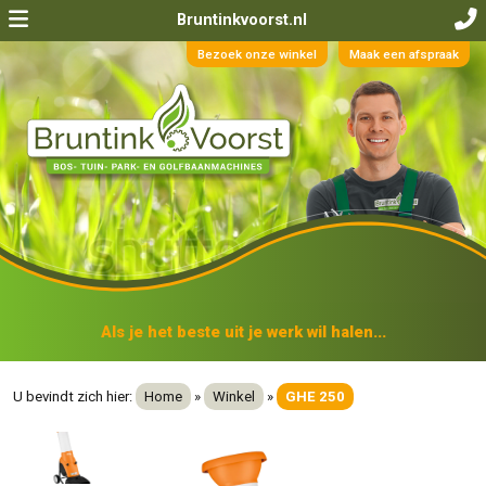
Bruntinkvoorst.nl
Bezoek onze winkel
Maak een afspraak
Als je het beste uit je werk wil halen...
U bevindt zich hier:
Home
»
Winkel
»
GHE 250