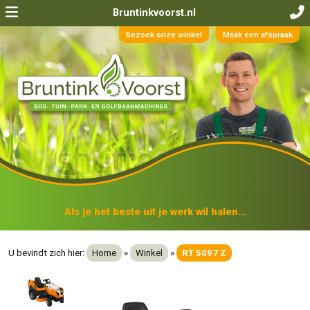
Bruntinkvoorst.nl
Bezoek onze winkel
Maak een afspraak
Als je het beste uit je werk wil halen...
U bevindt zich hier:
Home
»
Winkel
»
RT 5097 Z