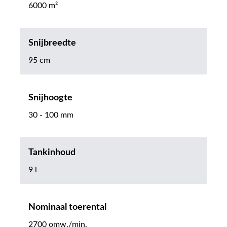
6000 m²
Snijbreedte
95 cm
Snijhoogte
30 - 100 mm
Tankinhoud
9 l
Nominaal toerental
2700 omw./min.