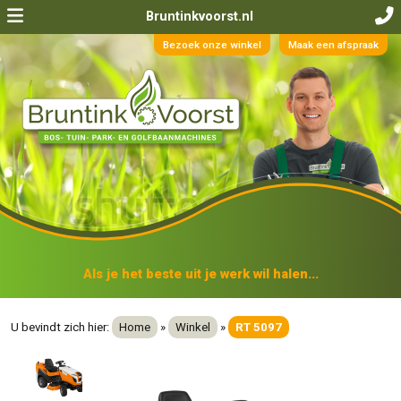
Bruntinkvoorst.nl
Bezoek onze winkel
Maak een afspraak
Als je het beste uit je werk wil halen...
U bevindt zich hier:
Home
»
Winkel
»
RT 5097