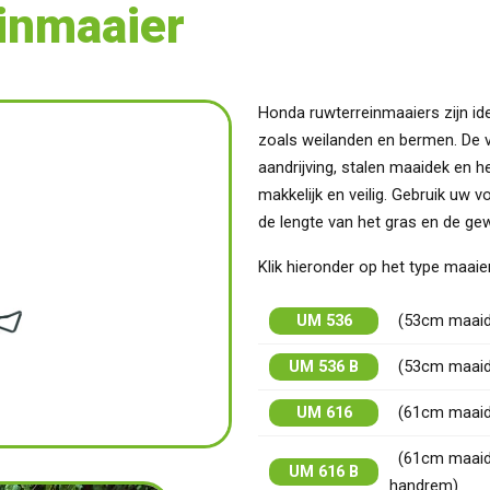
inmaaier
Honda ruwterreinmaaiers zijn ide
zoals weilanden en bermen. De v
aandrijving, stalen maaidek en
makkelijk en veilig. Gebruik uw v
de lengte van het gras en de ge
Klik hieronder op het type maai
UM 536
(53cm maaidek
UM 536 B
(53cm maaidek
UM 616
(61cm maaidek
(61cm maaidek
UM 616 B
handrem)