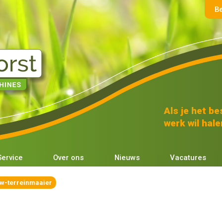
B
Als je het bes
werk wil halen
Service
Over ons
Nieuws
Vacatures
w-terreinmaaier