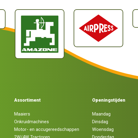
Assortiment
Openingstijden
Maaiers
Maandag
Onkruidmachines
Dinsdag
Motor- en accugereedschappen
Woensdag
2W/4W Tractoren
Donderdag