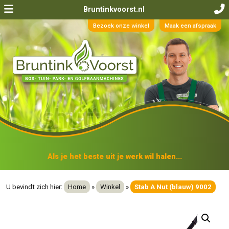
Bruntinkvoorst.nl
Bezoek onze winkel
Maak een afspraak
Als je het beste uit je werk wil halen...
U bevindt zich hier:
Home
»
Winkel
»
Stab A Nut (blauw) 9002