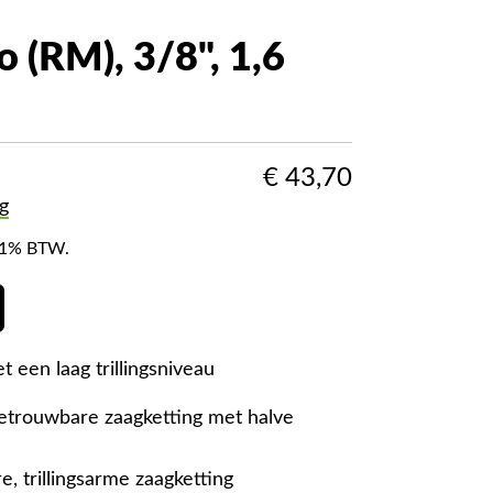
 (RM), 3/8", 1,6
€
43,70
g
f 21% BTW.
 een laag trillingsniveau
etrouwbare zaagketting met halve
e, trillingsarme zaagketting