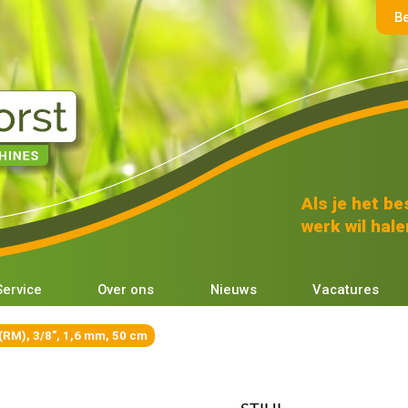
B
Als je het bes
werk wil halen
Service
Over ons
Nieuws
Vacatures
(RM), 3/8", 1,6 mm, 50 cm