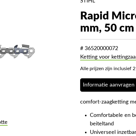
STIHL
Rapid Micro
mm, 50 cm
# 36520000072
Ketting voor kettingzaa
Alle prijzen zijn inclusie
Informatie aanvragen
comfort-zaagketting met
Comfortabele en b
otte
beiteltand
Universeel inzetbar