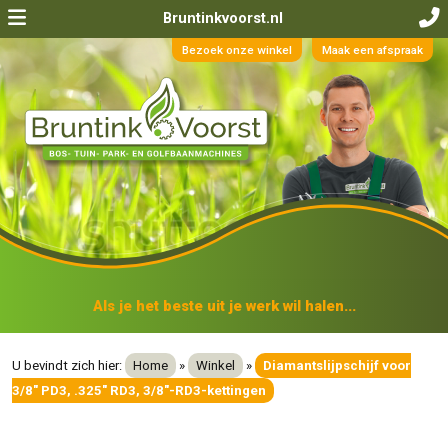
Bruntinkvoorst.nl
Bezoek onze winkel
Maak een afspraak
Als je het beste uit je werk wil halen...
U bevindt zich hier:
Home
»
Winkel
»
Diamantslijpschijf voor
3/8" PD3, .325" RD3, 3/8"-RD3-kettingen