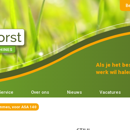
B
Als je het bes
werk wil halen
Service
Over ons
Nieuws
Vacatures
nmes, voor ASA 140