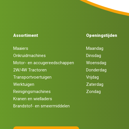
Assortiment
Openingstijden
Maaiers
Maandag
Onkruidmachines
Dinsdag
Motor- en accugereedschappen
Woensdag
2W/4W Tractoren
Donderdag
Transportvoertuigen
Vrijdag
Werktuigen
Zaterdag
Reinigingsmachines
Zondag
Kranen en wielladers
Brandstof- en smeermiddelen