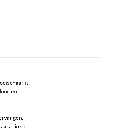
eischaar is
duur en
ervangen.
 als direct